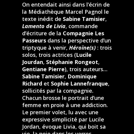
On entendait ainsi dans l’écrin de
la Médiathèque Marcel Pagnol le
texte inédit de
Sabine Tamisier
,
Lamento de Livia
, commande
d’écriture de la
Compagnie Les
Passeurs
dans la perspective d’un
triptyque à venir,
Héroïne(s)
: trois
solos, trois actrices (
Lucile
Jourdan
,
Stéphanie Rongeot
,
Gentiane Pierre
), trois auteurs…
Sabine Tamisier
,
Dominique
Richard
et
Sophie Lannefranque
,
sollicités par la compagnie.
Chacun brosse le portrait d’une
femme en proie à une addiction.
Le premier volet, lu avec une
expressive simplicité par Lucile
Jordan, évoque Livia, qui boit sa
vie, la noie dans les verres