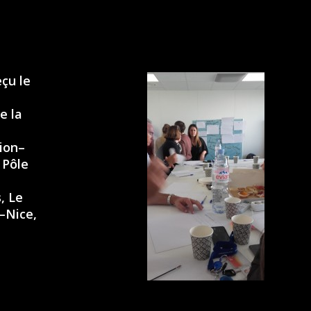
çu le
e la
ion–
 Pôle
, Le
–Nice,