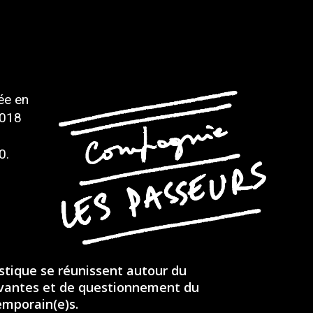
e
ée en
2018
0.
istique se réunissent autour du
vivantes et de questionnement du
emporain(e)s.