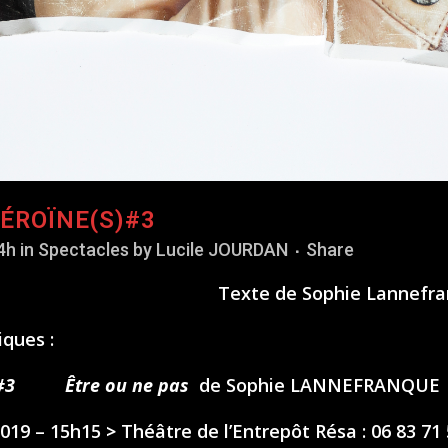
ÉROÏNE(S)#3
4h
in
Spectacles
by
Lucile JOURDAN
Share
Texte de Sophie Lannefr
iques :
)#3 Être ou ne pas
de Sophie LANNEFRANQUE
2019 – 15h15
>
Théâtre de l’Entrepôt
Résa : 06 83 71