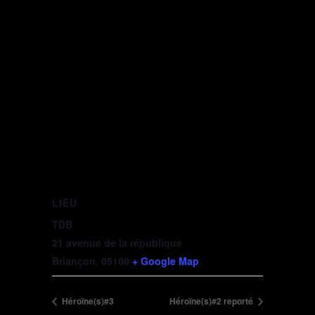
LIEU
TDB
21 avenue de la république
Briançon
,
05100
+ Google Map
Héroïne(s)#3
Héroïne(s)#2 reporté